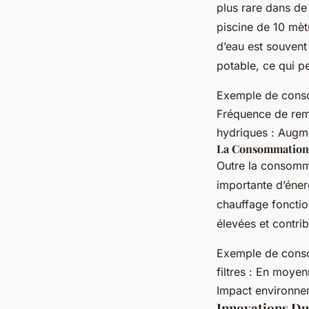
plus rare dans d
piscine de 10 mètr
d’eau est souven
potable, ce qui p
Exemple de consom
Fréquence de remp
hydriques : Augm
La Consommation 
Outre la consomm
importante d’éner
chauffage fonctio
élevées et contri
Exemple de conso
filtres : En moye
Impact environnem
Innovations Dur