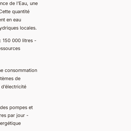
nce de l’Eau, une
Cette quantité
ent en eau
ydriques locales.
150 000 litres -
essources
une consommation
ystèmes de
’électricité
 des pompes et
es par jour -
nergétique