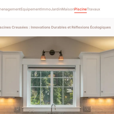
menagement
Equipement
Immo
Jardin
Maison
Piscine
Travaux
cines Creusées : Innovations Durables et Réflexions Écologiques