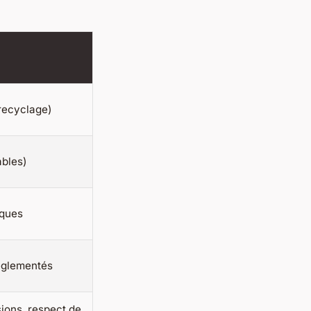
 recyclage)
ables)
iques
réglementés
sions, respect de