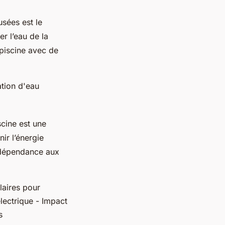
sées est le
r l’eau de la
a piscine avec de
tion d'eau
scine est une
ir l’énergie
a dépendance aux
laires pour
lectrique - Impact
s