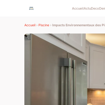
Accueil
Actu
Deco
De
Accueil
›
Piscine
›
Impacts Environnementaux des Pis