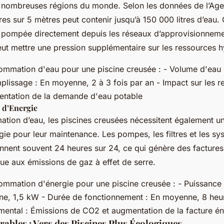
e nombreuses régions du monde. Selon les données de l’Age
es sur 5 mètres peut contenir jusqu’à 150 000 litres d’eau. 
t pompée directement depuis les réseaux d’approvisionnem
eut mettre une pression supplémentaire sur les ressources h
mation d'eau pour une piscine creusée : - Volume d'eau : 
lissage : En moyenne, 2 à 3 fois par an - Impact sur les r
entation de la demande d'eau potable
d’Energie
ation d’eau, les piscines creusées nécessitent également 
gie pour leur maintenance. Les pompes, les filtres et les s
nnent souvent 24 heures sur 24, ce qui génère des factures d
bue aux émissions de gaz à effet de serre.
mmation d'énergie pour une piscine creusée : - Puissance
nne, 1,5 kW - Durée de fonctionnement : En moyenne, 8 heur
ental : Émissions de CO2 et augmentation de la facture é
ables : Vers des Piscines Plus Écologiques