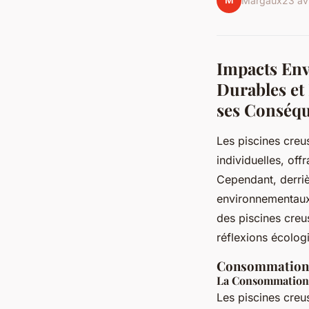
M
Margaux
23 av
Impacts Env
Durables et 
ses Conséq
Les piscines creu
individuelles, off
Cependant, derrièr
environnementaux s
des piscines creu
réflexions écologi
Consommation d
La Consommation
Les piscines creu