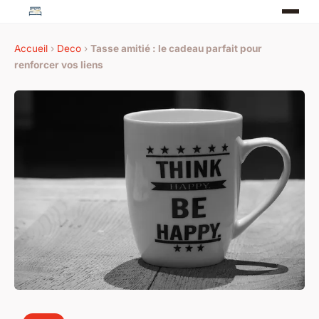
Accueil
›
Deco
›
Tasse amitié : le cadeau parfait pour
renforcer vos liens