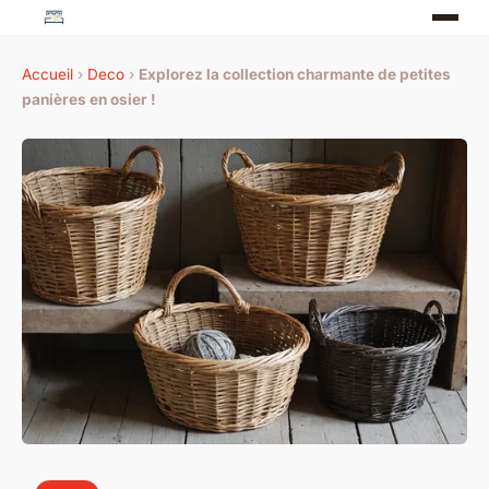
Accueil
›
Deco
›
Explorez la collection charmante de petites
panières en osier !