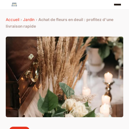
Accueil
›
Jardin
›
Achat de fleurs en deuil : profitez d'une
livraison rapide