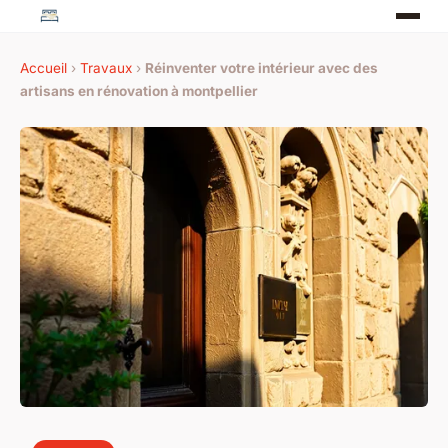
Accueil
›
Travaux
›
Réinventer votre intérieur avec des
artisans en rénovation à montpellier